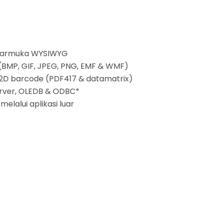
ntarmuka WYSIWYG
MP, GIF, JPEG, PNG, EMF & WMF)
+ 2D barcode (PDF417 & datamatrix)
Server, OLEDB & ODBC*
elalui aplikasi luar