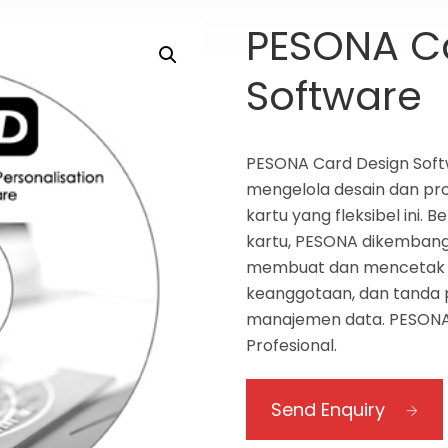
PESONA C
Software
PESONA Card Design Soft
mengelola desain dan pro
kartu yang fleksibel ini.
kartu, PESONA dikembang
membuat dan mencetak kar
keanggotaan, dan tanda 
manajemen data. PESONA t
Profesional.
Send Enquiry