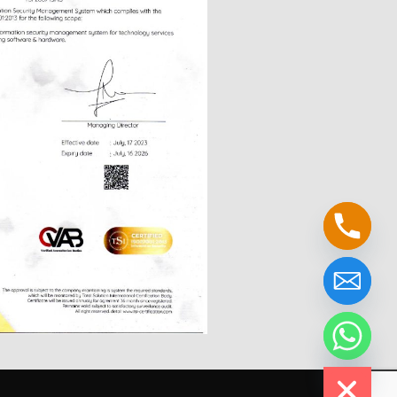
chaty
Hide