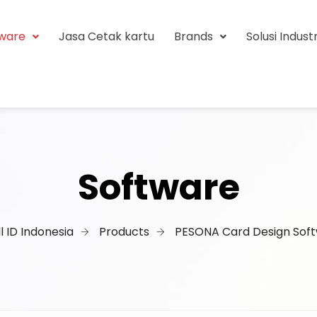
tware
Jasa Cetak kartu
Brands
Solusi Industr
Software
l ID Indonesia
Products
PESONA Card Design Sof