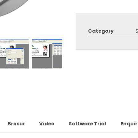
Category
Brosur
Video
Software Trial
Enquir