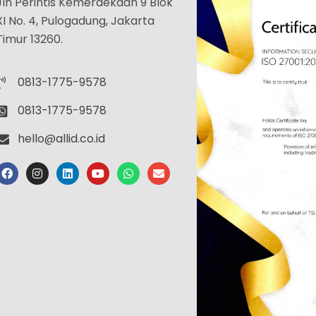
Jln Perintis Kemerdekaan 9 Blok
XI No. 4, Pulogadung, Jakarta
Timur 13260.
0813-1775-9578
0813-1775-9578
hello@allid.co.id