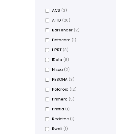
ACS
(3)
All ID
(26)
BarTender
(2)
Datacard
(1)
HPRT
(8)
IData
(8)
Nisca
(2)
PESONA
(3)
Polaroid
(12)
Primera
(5)
Printid
(1)
Redetec
(1)
Rwali
(1)