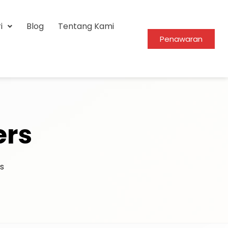
i
Blog
Tentang Kami
Penawaran
ers
s