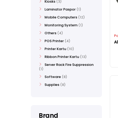
Kiosks
3
Laminator Paspor
1
Mobile Computers
12
Monitoring System
1
Others
4
Po
POS Printer
4
Printer Kartu
10
Ribbon Printer Kartu
13
Server Rack Fire Suppression
1
Software
8
Supplies
8
Brand