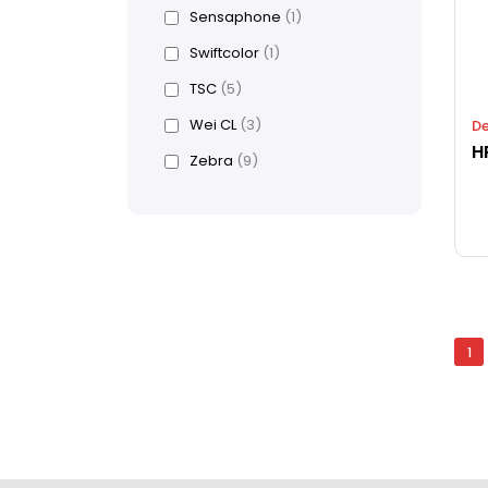
Sensaphone
(1)
Swiftcolor
(1)
TSC
(5)
Wei CL
(3)
D
H
Zebra
(9)
1