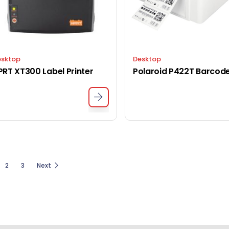
esktop
Desktop
PRT XT300 Label Printer
2
3
Next