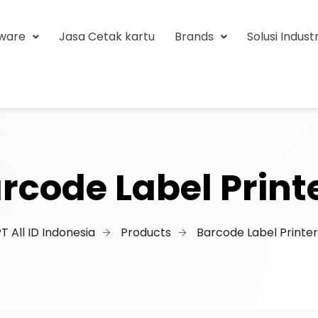
tware
Jasa Cetak kartu
Brands
Solusi Industr
rcode Label Print
T All ID Indonesia
Products
Barcode Label Printer