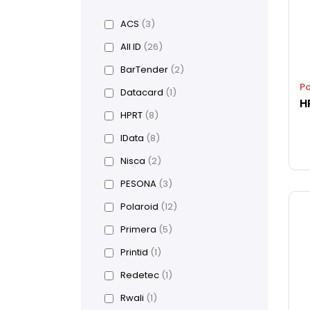
ACS
(3)
All ID
(26)
BarTender
(2)
Po
Datacard
(1)
HPRT
(8)
IData
(8)
Nisca
(2)
PESONA
(3)
Polaroid
(12)
Primera
(5)
Printid
(1)
Redetec
(1)
Rwali
(1)