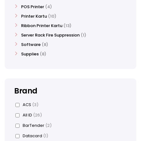
POS Printer
4
Printer Kartu
10
Ribbon Printer Kartu
13
Server Rack Fire Suppression
1
Software
8
Supplies
8
Brand
ACS
(3)
All ID
(26)
BarTender
(2)
Datacard
(1)