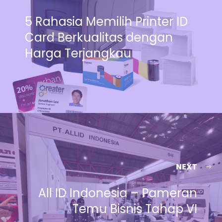
5 Rahasia Memilih Printer ID
Card Berkualitas dengan
Harga Terjangkau
NEXT
All ID Indonesia – Pameran
Temu Bisnis Tahap VI