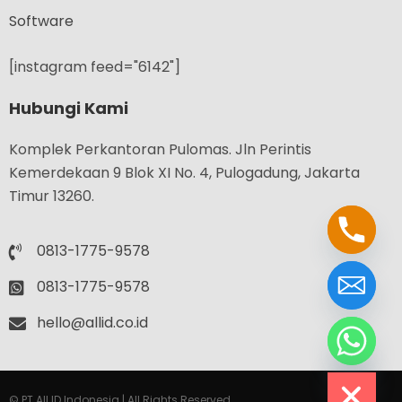
Software
[instagram feed="6142"]
Hubungi Kami
Komplek Perkantoran Pulomas. Jln Perintis
Kemerdekaan 9 Blok XI No. 4, Pulogadung, Jakarta
Timur 13260.
0813-1775-9578
0813-1775-9578
hello@allid.co.id
chaty
Hide
© PT All ID Indonesia | All Rights Reserved