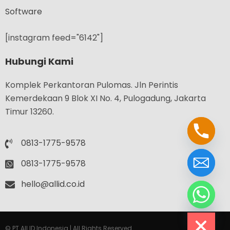
Software
[instagram feed="6142"]
Hubungi Kami
Komplek Perkantoran Pulomas. Jln Perintis
Kemerdekaan 9 Blok XI No. 4, Pulogadung, Jakarta
Timur 13260.
0813-1775-9578
0813-1775-9578
hello@allid.co.id
chaty
Hide
© PT All ID Indonesia | All Rights Reserved