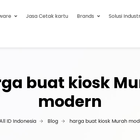
tware
Jasa Cetak kartu
Brands
Solusi Industr
ga buat kiosk M
modern
All ID Indonesia
Blog
harga buat kiosk Murah mod