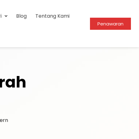
i
Blog
Tentang Kami
Penawaran
urah
ern