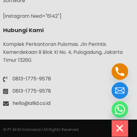
Software
[instagram feed="6142"]
Hubungi Kami
Komplek Perkantoran Pulomas. Jln Perintis
Kemerdekaan 9 Blok XI No. 4, Pulogadung, Jakarta
Timur 13260.
0813-1775-9578
0813-1775-9578
hello@allid.co.id
chaty
Hide
© PT All ID Indonesia | All Rights Reserved