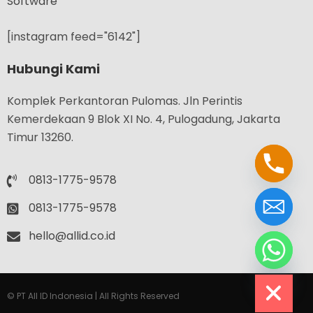
Software
[instagram feed="6142"]
Hubungi Kami
Komplek Perkantoran Pulomas. Jln Perintis
Kemerdekaan 9 Blok XI No. 4, Pulogadung, Jakarta
Timur 13260.
0813-1775-9578
0813-1775-9578
hello@allid.co.id
chaty
Hide
© PT All ID Indonesia | All Rights Reserved