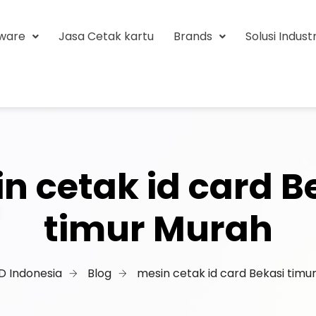
tware
Jasa Cetak kartu
Brands
Solusi Industr
n cetak id card B
timur Murah
ID Indonesia
Blog
mesin cetak id card Bekasi timu